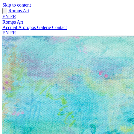
Skip to content
Romps Art
EN
FR
Romps Art
Accueil
À propos
Galerie
Contact
EN
FR