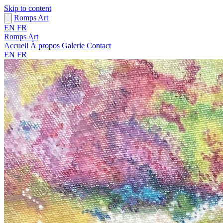
Skip to content
Romps Art
EN
FR
Romps Art
Accueil
À propos
Galerie
Contact
EN
FR