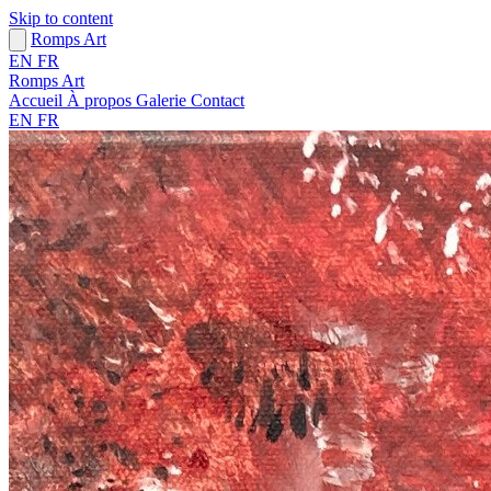
Skip to content
Romps Art
EN
FR
Romps Art
Accueil
À propos
Galerie
Contact
EN
FR