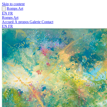
Skip to content
Romps Art
EN
FR
Romps Art
Accueil
À propos
Galerie
Contact
EN
FR