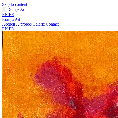
Skip to content
Romps Art
EN
FR
Romps Art
Accueil
À propos
Galerie
Contact
EN
FR